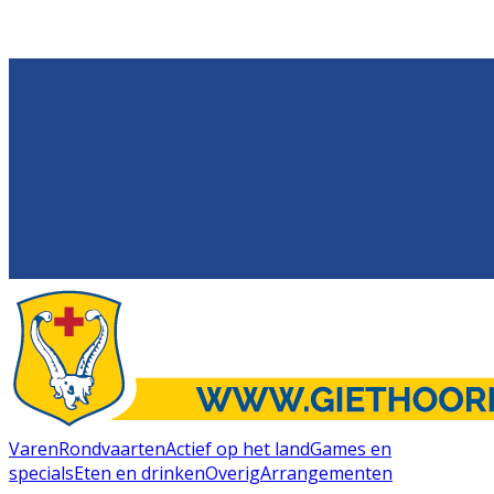
Varen
Rondvaarten
Actief op het land
Games en
specials
Eten en drinken
Overig
Arrangementen