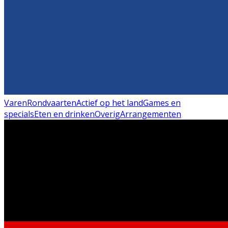
Varen
Rondvaarten
Actief op het land
Games en
specials
Eten en drinken
Overig
Arrangementen