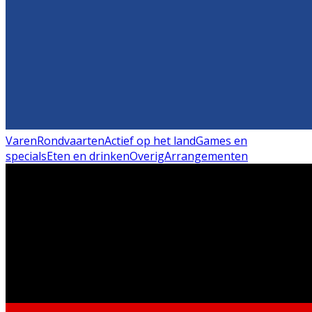
Varen
Rondvaarten
Actief op het land
Games en
specials
Eten en drinken
Overig
Arrangementen