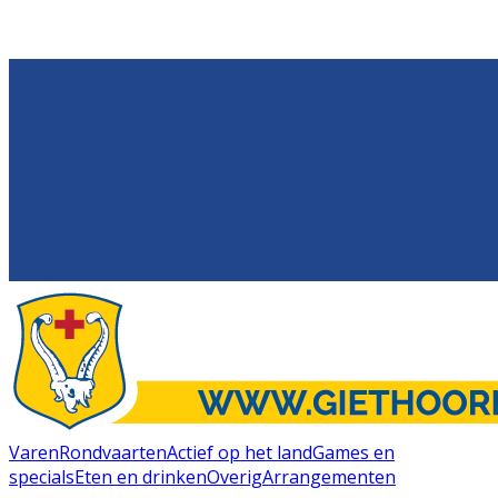
Varen
Rondvaarten
Actief op het land
Games en
specials
Eten en drinken
Overig
Arrangementen