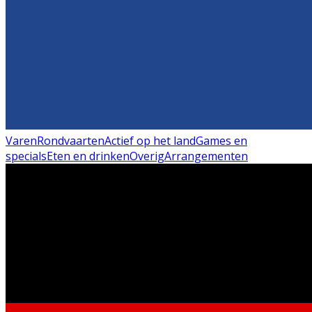
Varen
Rondvaarten
Actief op het land
Games en
specials
Eten en drinken
Overig
Arrangementen