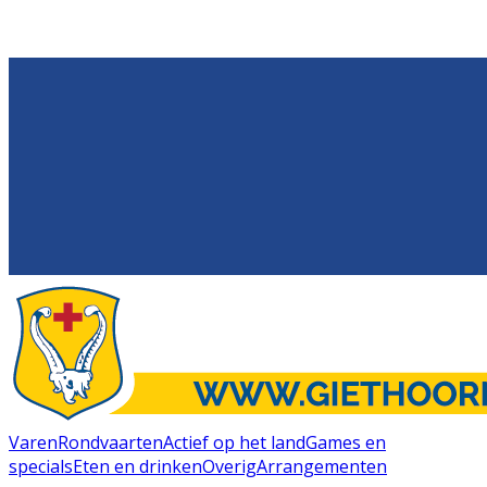
Varen
Rondvaarten
Actief op het land
Games en
specials
Eten en drinken
Overig
Arrangementen