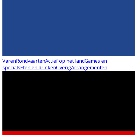
Varen
Rondvaarten
Actief op het land
Games en
specials
Eten en drinken
Overig
Arrangementen