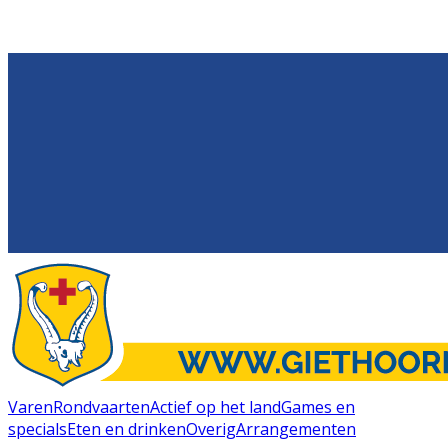
Varen
Rondvaarten
Actief op het land
Games en
specials
Eten en drinken
Overig
Arrangementen