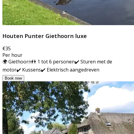
Houten Punter Giethoorn luxe
€35
Per hour
🌍 Giethoorn
👬 1 tot 6 personen
✔️ Sturen met de
motor
✔️ Kussens
✔️ Elektrisch aangedreven
Book now