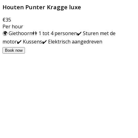
Houten Punter Kragge luxe
€35
Per hour
🌍 Giethoorn
👬 1 tot 4 personen
✔️ Sturen met de
motor
✔️ Kussens
✔️ Elektrisch aangedreven
Book now