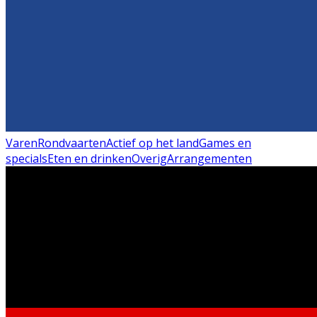
Varen
Rondvaarten
Actief op het land
Games en
specials
Eten en drinken
Overig
Arrangementen