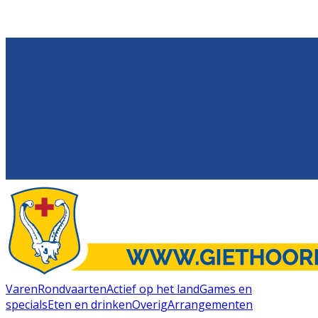
Varen
Rondvaarten
Actief op het land
Games en
specials
Eten en drinken
Overig
Arrangementen