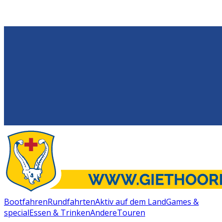
Bootfahren
Rundfahrten
Aktiv auf dem Land
Games &
special
Essen & Trinken
Andere
Touren