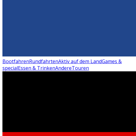
Bootfahren
Rundfahrten
Aktiv auf dem Land
Games &
special
Essen & Trinken
Andere
Touren