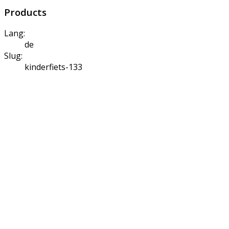
Products
Lang:
de
Slug:
kinderfiets-133