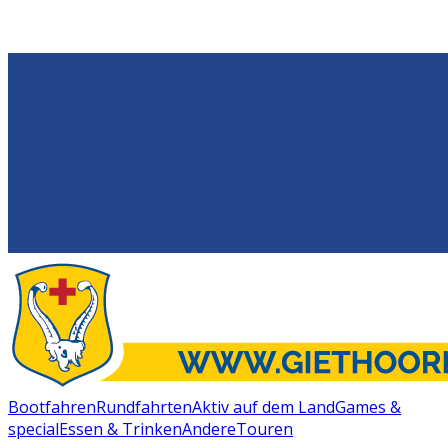
Bootfahren
Rundfahrten
Aktiv auf dem Land
Games &
special
Essen & Trinken
Andere
Touren