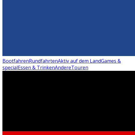
Bootfahren
Rundfahrten
Aktiv auf dem Land
Games &
special
Essen & Trinken
Andere
Touren