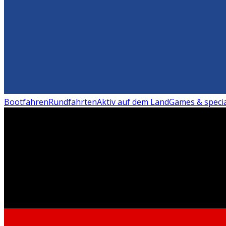
Bootfahren
Rundfahrten
Aktiv auf dem Land
Games & specia