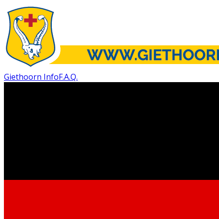
Giethoorn Info
F.A.Q.