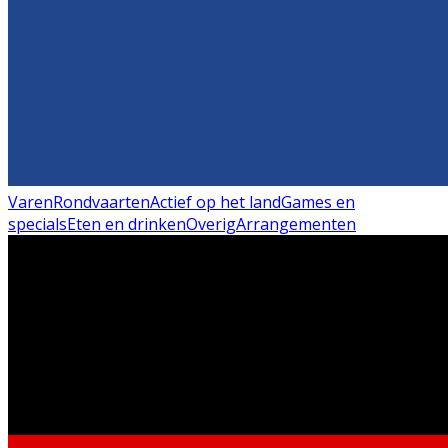
Varen
Rondvaarten
Actief op het land
Games en
specials
Eten en drinken
Overig
Arrangementen