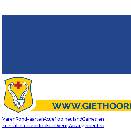
Varen
Rondvaarten
Actief op het land
Games en
specials
Eten en drinken
Overig
Arrangementen