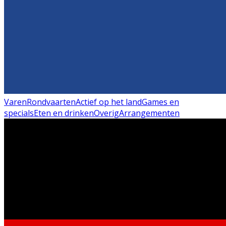
Varen
Rondvaarten
Actief op het land
Games en
specials
Eten en drinken
Overig
Arrangementen