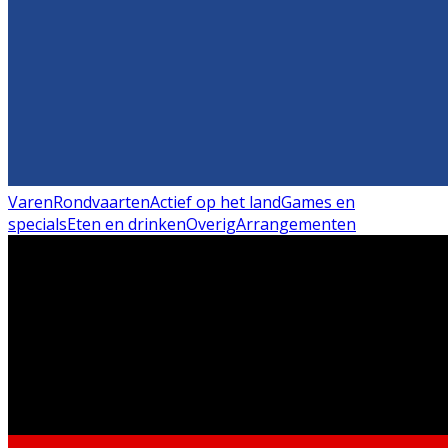
Varen
Rondvaarten
Actief op het land
Games en
specials
Eten en drinken
Overig
Arrangementen