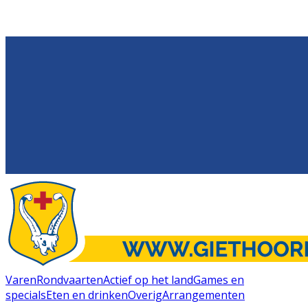
Varen
Rondvaarten
Actief op het land
Games en
specials
Eten en drinken
Overig
Arrangementen