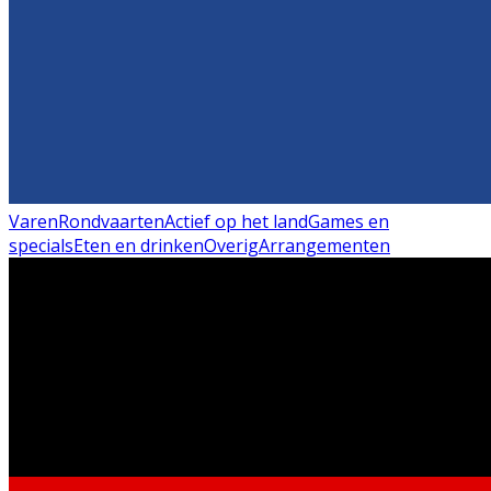
Varen
Rondvaarten
Actief op het land
Games en
specials
Eten en drinken
Overig
Arrangementen