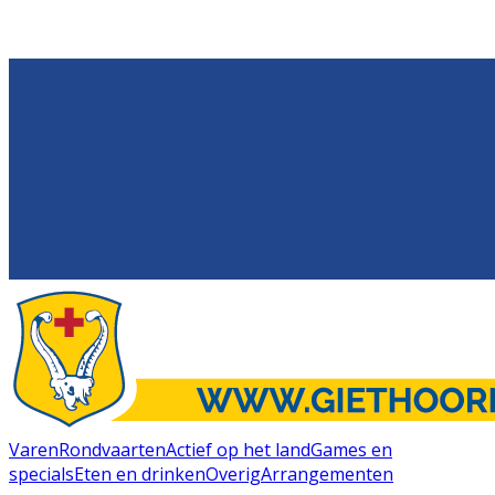
Varen
Rondvaarten
Actief op het land
Games en
specials
Eten en drinken
Overig
Arrangementen