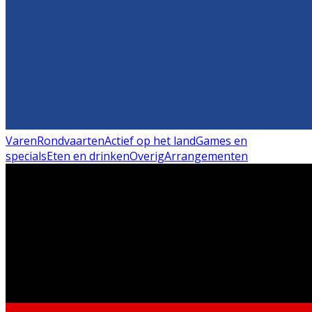
Varen
Rondvaarten
Actief op het land
Games en
specials
Eten en drinken
Overig
Arrangementen