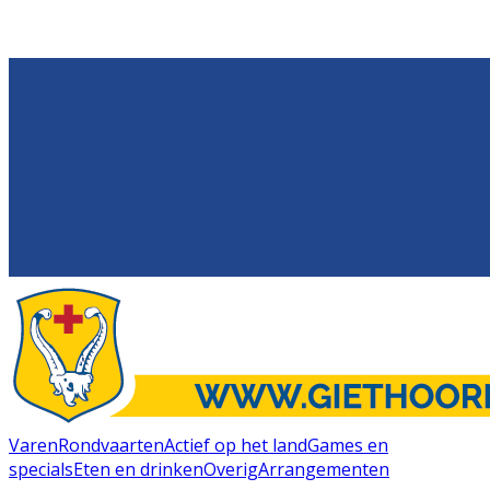
Varen
Rondvaarten
Actief op het land
Games en
specials
Eten en drinken
Overig
Arrangementen