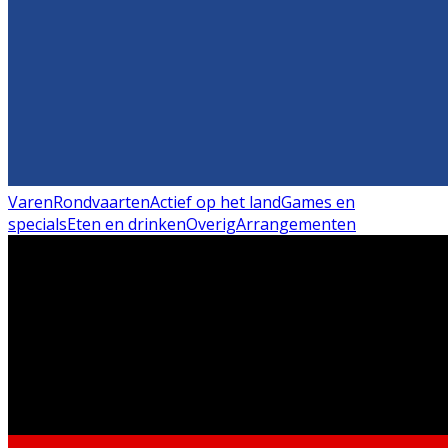
Varen
Rondvaarten
Actief op het land
Games en
specials
Eten en drinken
Overig
Arrangementen