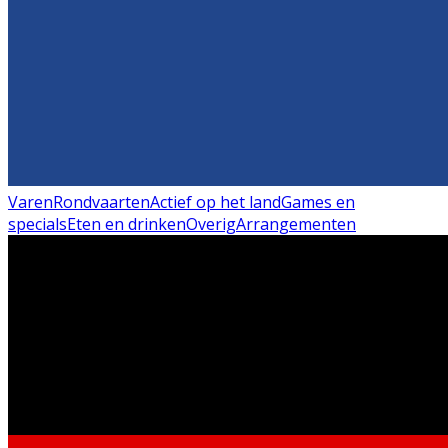
Varen
Rondvaarten
Actief op het land
Games en
specials
Eten en drinken
Overig
Arrangementen