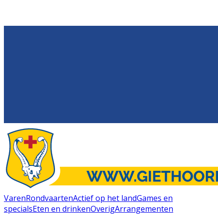
Varen
Rondvaarten
Actief op het land
Games en
specials
Eten en drinken
Overig
Arrangementen