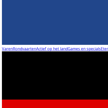
Varen
Rondvaarten
Actief op het land
Games en specials
Ete