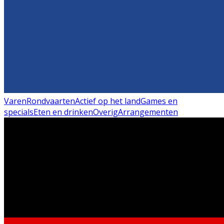
Varen
Rondvaarten
Actief op het land
Games en
specials
Eten en drinken
Overig
Arrangementen