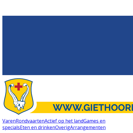
Varen
Rondvaarten
Actief op het land
Games en
specials
Eten en drinken
Overig
Arrangementen