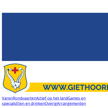
Varen
Rondvaarten
Actief op het land
Games en
specials
Eten en drinken
Overig
Arrangementen