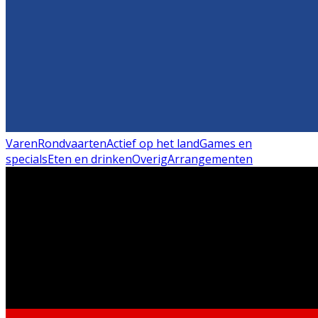
Varen
Rondvaarten
Actief op het land
Games en
specials
Eten en drinken
Overig
Arrangementen