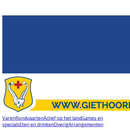
Varen
Rondvaarten
Actief op het land
Games en
specials
Eten en drinken
Overig
Arrangementen