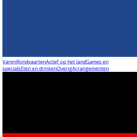
Varen
Rondvaarten
Actief op het land
Games en
specials
Eten en drinken
Overig
Arrangementen